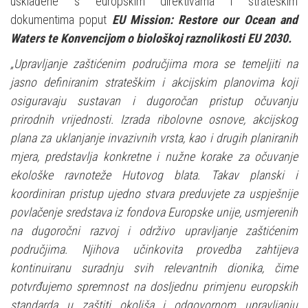
usklađene s europskim direktivama i strateškim
dokumentima poput
EU Mission: Restore our Ocean and
Waters te Konvencijom o biološkoj raznolikosti EU 2030.
„Upravljanje zaštićenim područjima mora se temeljiti na
jasno definiranim strateškim i akcijskim planovima koji
osiguravaju sustavan i dugoročan pristup očuvanju
prirodnih vrijednosti. Izrada ribolovne osnove, akcijskog
plana za uklanjanje invazivnih vrsta, kao i drugih planiranih
mjera, predstavlja konkretne i nužne korake za očuvanje
ekološke ravnoteže Hutovog blata. Takav planski i
koordiniran pristup ujedno stvara preduvjete za uspješnije
povlačenje sredstava iz fondova Europske unije, usmjerenih
na dugoročni razvoj i održivo upravljanje zaštićenim
područjima. Njihova učinkovita provedba zahtijeva
kontinuiranu suradnju svih relevantnih dionika, čime
potvrđujemo spremnost na dosljednu primjenu europskih
standarda u zaštiti okoliša i odgovornom upravljanju