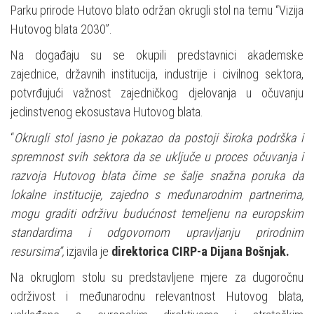
Parku prirode Hutovo blato održan okrugli stol na temu “Vizija
Hutovog blata 2030”.
Na događaju su se okupili predstavnici akademske
zajednice, državnih institucija, industrije i civilnog sektora,
potvrđujući važnost zajedničkog djelovanja u očuvanju
jedinstvenog ekosustava Hutovog blata.
“
Okrugli stol jasno je pokazao da postoji široka podrška i
spremnost svih sektora da se uključe u proces očuvanja i
razvoja Hutovog blata čime se šalje snažna poruka da
lokalne institucije, zajedno s međunarodnim partnerima,
mogu graditi održivu budućnost temeljenu na europskim
standardima i odgovornom upravljanju prirodnim
resursima”,
izjavila je
direktorica CIRP-a Dijana Bošnjak.
Na okruglom stolu su predstavljene mjere za dugoročnu
održivost i međunarodnu relevantnost Hutovog blata,