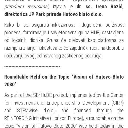
prirodnim resursima",
izjavila je
dr. sc.
Irena Rozić,
direktorica JP Park prirode Hutovo blato d.o.o.
Kako bi se osigurala inkluzivnost i dugoročna održivost
procesa, formirana je i savjetodavna grupa HUB, sastavljena
od lokalnih dionika. Grupa će djelovati kao platforma za
razmjenu znanja i iskustava te će zajednički raditi na dobrobiti
i očuvanju ovog jedinstvenog zaštićenog područja.
---------------------------------------
Roundtable Held on the Topic “Vision of Hutovo Blato
2030”
As part of the SE4HuBlE project, implemented by the Center
for Investment and Entrepreneurship Development (CIRP)
and STEMwise d.o.o., and financed through the
REINFORCING initiative (Horizon Europe), a roundtable on the
topic “Vision of Hutovo Blato 2030” was held today in the