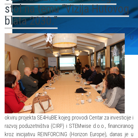
stol na temu “Vizija Hutovog
blata 2030.”
U
okviru projekta SE4HuBlE kojeg provodi Centar za investicije i
razvoj poduzetništva (CIRP) i STEMwise d.o.o., financiranog
kroz inicijativu REINFORCING (Horizon Europe), danas je u