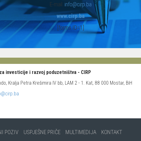
E-mail:
info@cirp.ba
www.cirp.ba
[forms ID=1]
za investicije i razvoj poduzetništva - CIRP
o, Kralja Petra Krešimira IV bb, LAM 2 - 1. Kat, 88 000 Mostar, BiH
o@cirp.ba
NI POZIV
USPJEŠNE PRIČE
MULTIMEDIJA
KONTAKT