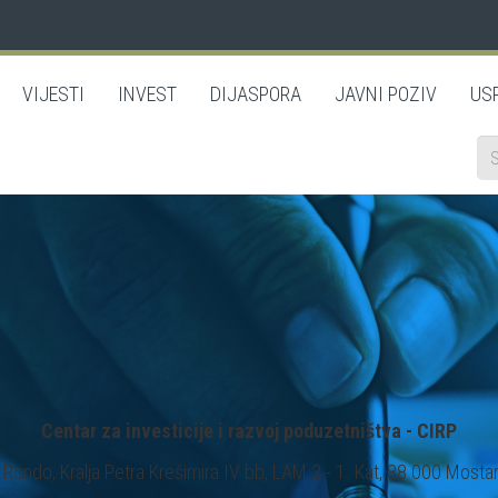
VIJESTI
INVEST
DIJASPORA
JAVNI POZIV
US
Se
...
Centar za investicije i razvoj poduzetništva - CIRP
Rondo, Kralja Petra Krešimira IV bb, LAM 2 - 1. Kat, 88 000 Mostar