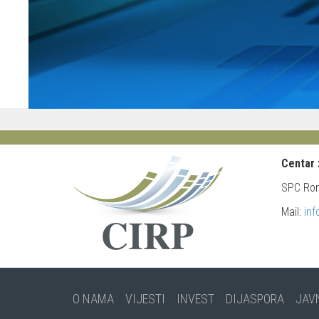
Centar 
SPC Rond
Mail:
inf
O NAMA
VIJESTI
INVEST
DIJASPORA
JAV